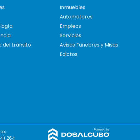
es
Inmuebles
Automotores
logía
Empleos
ncia
Servicios
 del tránsito
Avisos Fúnebres y Misas
Edictos
to:
54) 264