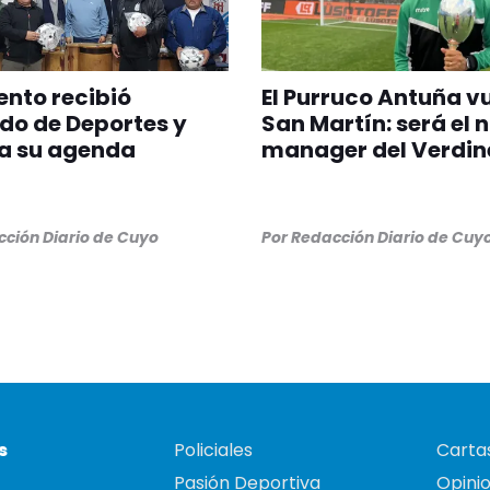
nto recibió
El Purruco Antuña v
do de Deportes y
San Martín: será el 
a su agenda
manager del Verdin
ción Diario de Cuyo
Por
Redacción Diario de Cuy
s
Policiales
Cartas
Pasión Deportiva
Opini