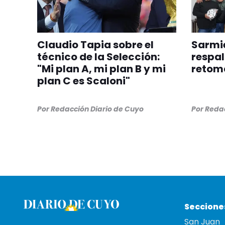
Claudio Tapia sobre el
Sarmie
técnico de la Selección:
respal
"Mi plan A, mi plan B y mi
retom
plan C es Scaloni"
Por
Redacción Diario de Cuyo
Por
Redac
Seccione
San Juan