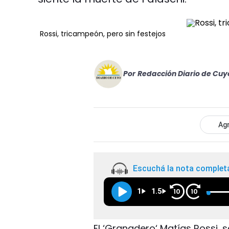
Rossi, tricampeón, pero sin festejos
Por
Redacción Diario de Cuy
Agr
Escuchá la nota complet
1
1.5
10
10
El ‘Granadero‘ Matías Rossi,