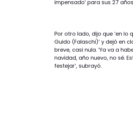
impensado‘ para sus 27 años
Por otro lado, dijo que ‘en l
Guido (Falaschi)‘ y dejó en c
breve, casi nula. ‘Ya va a ha
navidad, año nuevo, no sé. E
festejar‘, subrayó.