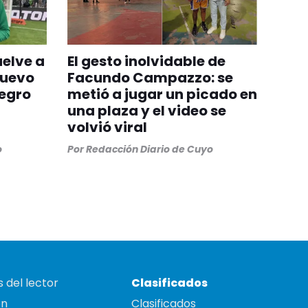
uelve a
El gesto inolvidable de
nuevo
Facundo Campazzo: se
egro
metió a jugar un picado en
una plaza y el video se
volvió viral
o
Por
Redacción Diario de Cuyo
 del lector
Clasificados
on
Clasificados