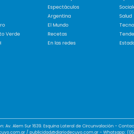
Espectáculos
Social
Argentina
Salud
ro
El Mundo
Tecno
to Verde
Recetas
Tende
H
En las redes
Estado
ión: Av. Alem Sur 1639. Esquina Lateral de Circunvalación - Contac
cuyo.com.ar
/
publicidad@diariodecuyo.com.ar
-
Whatsapp: (0