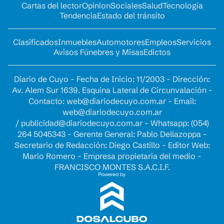
Cartas del lector
Opinion
Sociales
Salud
Tecnología
Tendencia
Estado del tránsito
Clasificados
Inmuebles
Automotores
Empleos
Servicios
Avisos Fúnebres y Misas
Edictos
Diario de Cuyo - Fecha de Inicio: 11/2003 - Dirección:
Av. Alem Sur 1639. Esquina Lateral de Circunvalación -
Contacto:
web@diariodecuyo.com.ar
- Email:
web@diariodecuyo.com.ar
/
publicidad@diariodecuyo.com.ar
-
Whatsapp: (054)
264 5045343 - Gerente General: Pablo Dellazoppa -
Secretario de Redacción: Diego Castillo - Editor Web:
Mario Romero - Empresa propietaria del medio -
FRANCISCO MONTES S.A.C.I.F.