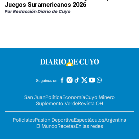
Juegos Suramericanos 2026
Por
Redacción Diario de Cuyo
Seguinos en:
San Juan
Política
Economía
Cuyo Minero
Suplemento Verde
Revista OH
Policiales
Pasión Deportiva
Espectáculos
Argentina
El Mundo
Recetas
En las redes