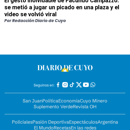
El gesto inolvidable de Facundo Campazzo:
se metió a jugar un picado en una plaza y el
video se volvió viral
Por
Redacción Diario de Cuyo
Seguinos en:
San Juan
Política
Economía
Cuyo Minero
Suplemento Verde
Revista OH
Policiales
Pasión Deportiva
Espectáculos
Argentina
El Mundo
Recetas
En las redes