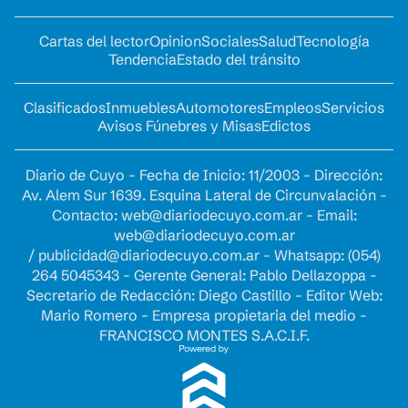
Cartas del lector
Opinion
Sociales
Salud
Tecnología
Tendencia
Estado del tránsito
Clasificados
Inmuebles
Automotores
Empleos
Servicios
Avisos Fúnebres y Misas
Edictos
Diario de Cuyo - Fecha de Inicio: 11/2003 - Dirección:
Av. Alem Sur 1639. Esquina Lateral de Circunvalación -
Contacto:
web@diariodecuyo.com.ar
- Email:
web@diariodecuyo.com.ar
/
publicidad@diariodecuyo.com.ar
-
Whatsapp: (054)
264 5045343 - Gerente General: Pablo Dellazoppa -
Secretario de Redacción: Diego Castillo - Editor Web:
Mario Romero - Empresa propietaria del medio -
FRANCISCO MONTES S.A.C.I.F.