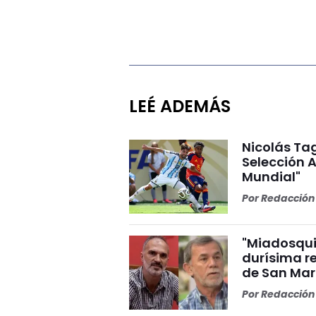
LEÉ ADEMÁS
Nicolás Tag
Selección A
Mundial"
Por
Redacción 
"Miadosqui
durísima r
de San Mar
Por
Redacción 