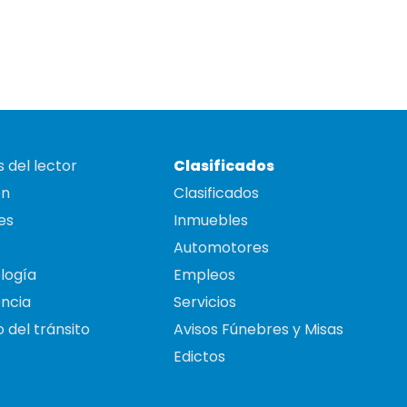
 del lector
Clasificados
on
Clasificados
es
Inmuebles
Automotores
logía
Empleos
ncia
Servicios
 del tránsito
Avisos Fúnebres y Misas
Edictos