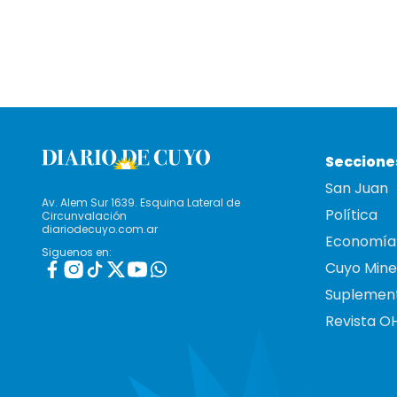
Seccione
San Juan
Av. Alem Sur 1639. Esquina Lateral de
Política
Circunvalación
diariodecuyo.com.ar
Economía
Siguenos en:
Cuyo Mine
Suplemen
Revista O