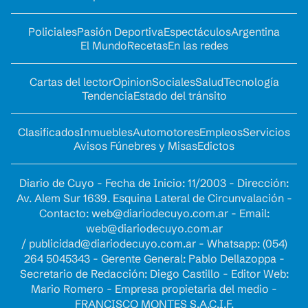
Policiales
Pasión Deportiva
Espectáculos
Argentina
El Mundo
Recetas
En las redes
Cartas del lector
Opinion
Sociales
Salud
Tecnología
Tendencia
Estado del tránsito
Clasificados
Inmuebles
Automotores
Empleos
Servicios
Avisos Fúnebres y Misas
Edictos
Diario de Cuyo - Fecha de Inicio: 11/2003 - Dirección:
Av. Alem Sur 1639. Esquina Lateral de Circunvalación -
Contacto:
web@diariodecuyo.com.ar
- Email:
web@diariodecuyo.com.ar
/
publicidad@diariodecuyo.com.ar
-
Whatsapp: (054)
264 5045343 - Gerente General: Pablo Dellazoppa -
Secretario de Redacción: Diego Castillo - Editor Web:
Mario Romero - Empresa propietaria del medio -
FRANCISCO MONTES S.A.C.I.F.