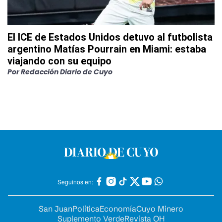
El ICE de Estados Unidos detuvo al futbolista
argentino Matías Pourrain en Miami: estaba
viajando con su equipo
Por
Redacción Diario de Cuyo
Seguinos en:
San Juan
Política
Economía
Cuyo Minero
Suplemento Verde
Revista OH