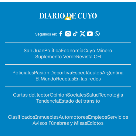
Seguinos en:
San Juan
Política
Economía
Cuyo Minero
Suplemento Verde
Revista OH
Policiales
Pasión Deportiva
Espectáculos
Argentina
El Mundo
Recetas
En las redes
Cartas del lector
Opinion
Sociales
Salud
Tecnología
Tendencia
Estado del tránsito
Clasificados
Inmuebles
Automotores
Empleos
Servicios
Avisos Fúnebres y Misas
Edictos