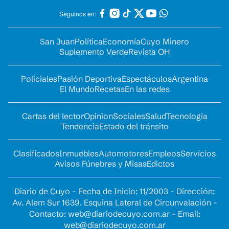
Seguinos en:
San Juan
Política
Economía
Cuyo Minero
Suplemento Verde
Revista OH
Policiales
Pasión Deportiva
Espectáculos
Argentina
El Mundo
Recetas
En las redes
Cartas del lector
Opinion
Sociales
Salud
Tecnología
Tendencia
Estado del tránsito
Clasificados
Inmuebles
Automotores
Empleos
Servicios
Avisos Fúnebres y Misas
Edictos
Diario de Cuyo - Fecha de Inicio: 11/2003 - Dirección:
Av. Alem Sur 1639. Esquina Lateral de Circunvalación -
Contacto:
web@diariodecuyo.com.ar
- Email:
web@diariodecuyo.com.ar