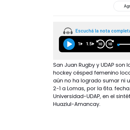
Agr
Escuchá la nota complet
1
1.5
10
10
San Juan Rugby y UDAP son l
hockey césped femenino local
aún no ha logrado sumar ni u
2-1 a Lomas, por la 6ta. fecha
Universidad-UDAP, en el sint
Huaziul-Amancay.