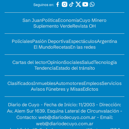
Seguinos en:
San Juan
Política
Economía
Cuyo Minero
Suplemento Verde
Revista OH
Policiales
Pasión Deportiva
Espectáculos
Argentina
El Mundo
Recetas
En las redes
Cartas del lector
Opinion
Sociales
Salud
Tecnología
Tendencia
Estado del tránsito
Clasificados
Inmuebles
Automotores
Empleos
Servicios
Avisos Fúnebres y Misas
Edictos
Diario de Cuyo - Fecha de Inicio: 11/2003 - Dirección:
Av. Alem Sur 1639. Esquina Lateral de Circunvalación -
Contacto:
web@diariodecuyo.com.ar
- Email:
web@diariodecuyo.com.ar