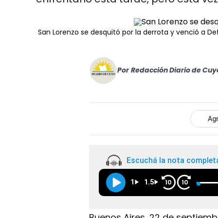
San Lorenzo se desquitó por la derrota y venció a D
Por
Redacción Diario de Cuy
Agr
Escuchá la nota complet
1
1.5
10
10
Buenos Aires, 22 de septiemb