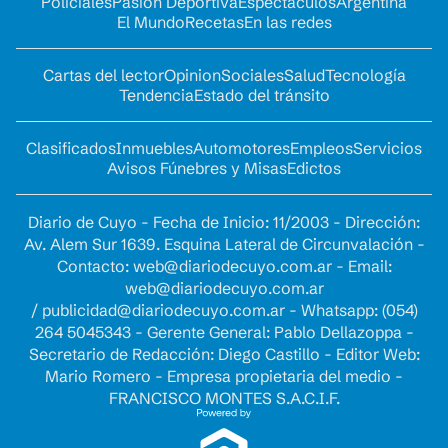
Policiales
Pasión Deportiva
Espectáculos
Argentina
El Mundo
Recetas
En las redes
Cartas del lector
Opinion
Sociales
Salud
Tecnología
Tendencia
Estado del tránsito
Clasificados
Inmuebles
Automotores
Empleos
Servicios
Avisos Fúnebres y Misas
Edictos
Diario de Cuyo - Fecha de Inicio: 11/2003 - Dirección:
Av. Alem Sur 1639. Esquina Lateral de Circunvalación -
Contacto:
web@diariodecuyo.com.ar
- Email:
web@diariodecuyo.com.ar
/
publicidad@diariodecuyo.com.ar
-
Whatsapp: (054)
264 5045343 - Gerente General: Pablo Dellazoppa -
Secretario de Redacción: Diego Castillo - Editor Web:
Mario Romero - Empresa propietaria del medio -
FRANCISCO MONTES S.A.C.I.F.