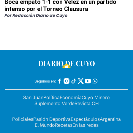
Boca empató 1-1 con Vélez en un partido
intenso por el Torneo Clausura
Por
Redacción Diario de Cuyo
Seguinos en:
San Juan
Política
Economía
Cuyo Minero
Suplemento Verde
Revista OH
Policiales
Pasión Deportiva
Espectáculos
Argentina
El Mundo
Recetas
En las redes