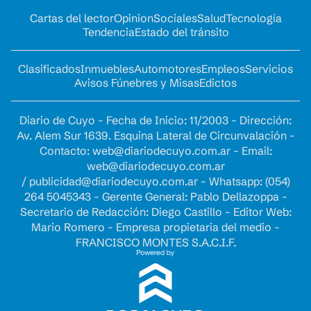
Cartas del lector
Opinion
Sociales
Salud
Tecnología
Tendencia
Estado del tránsito
Clasificados
Inmuebles
Automotores
Empleos
Servicios
Avisos Fúnebres y Misas
Edictos
Diario de Cuyo - Fecha de Inicio: 11/2003 - Dirección:
Av. Alem Sur 1639. Esquina Lateral de Circunvalación -
Contacto:
web@diariodecuyo.com.ar
- Email:
web@diariodecuyo.com.ar
/
publicidad@diariodecuyo.com.ar
-
Whatsapp: (054)
264 5045343 - Gerente General: Pablo Dellazoppa -
Secretario de Redacción: Diego Castillo - Editor Web:
Mario Romero - Empresa propietaria del medio -
FRANCISCO MONTES S.A.C.I.F.