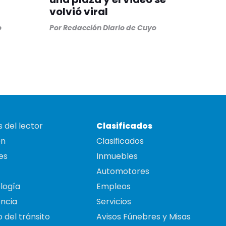
volvió viral
o
Por
Redacción Diario de Cuyo
 del lector
Clasificados
on
Clasificados
es
Inmuebles
Automotores
logía
Empleos
ncia
Servicios
 del tránsito
Avisos Fúnebres y Misas