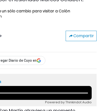
n
Compartir
o
egar Diario de Cuyo en
a
Powered by Thinkindot Audio
- San Martín atraviesa un momento