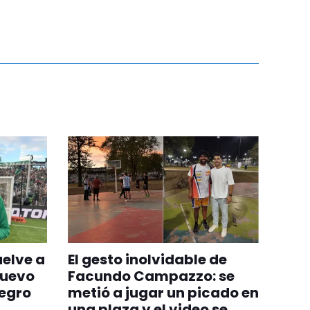
uelve a
El gesto inolvidable de
nuevo
Facundo Campazzo: se
egro
metió a jugar un picado en
una plaza y el video se