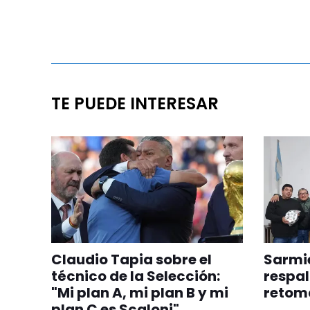
TE PUEDE INTERESAR
Claudio Tapia sobre el
Sarmie
técnico de la Selección:
respal
"Mi plan A, mi plan B y mi
retom
plan C es Scaloni"