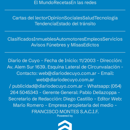
El Mundo
Recetas
En las redes
Cartas del lector
Opinion
Sociales
Salud
Tecnología
Tendencia
Estado del tránsito
Clasificados
Inmuebles
Automotores
Empleos
Servicios
Avisos Fúnebres y Misas
Edictos
Diario de Cuyo - Fecha de Inicio: 11/2003 - Dirección:
Av. Alem Sur 1639. Esquina Lateral de Circunvalación -
Contacto:
web@diariodecuyo.com.ar
- Email:
web@diariodecuyo.com.ar
/
publicidad@diariodecuyo.com.ar
-
Whatsapp: (054)
264 5045343 - Gerente General: Pablo Dellazoppa -
Secretario de Redacción: Diego Castillo - Editor Web:
Mario Romero - Empresa propietaria del medio -
FRANCISCO MONTES S.A.C.I.F.