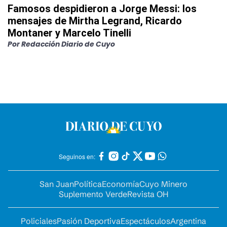
Famosos despidieron a Jorge Messi: los
mensajes de Mirtha Legrand, Ricardo
Montaner y Marcelo Tinelli
Por
Redacción Diario de Cuyo
Seguinos en:
San Juan
Política
Economía
Cuyo Minero
Suplemento Verde
Revista OH
Policiales
Pasión Deportiva
Espectáculos
Argentina