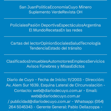
San Juan
Política
Economía
Cuyo Minero
Suplemento Verde
Revista OH
Policiales
Pasión Deportiva
Espectáculos
Argentina
El Mundo
Recetas
En las redes
Cartas del lector
Opinion
Sociales
Salud
Tecnología
Tendencia
Estado del tránsito
Clasificados
Inmuebles
Automotores
Empleos
Servicios
Avisos Fúnebres y Misas
Edictos
Diario de Cuyo - Fecha de Inicio: 11/2003 - Dirección:
Av. Alem Sur 1639. Esquina Lateral de Circunvalación -
Contacto:
web@diariodecuyo.com.ar
- Email:
web@diariodecuyo.com.ar
/
publicidad@diariodecuyo.com.ar
-
Whatsapp: (054)
264 5045343 - Gerente General: Pablo Dellazoppa -