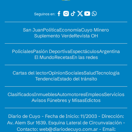
Seguinos en:
San Juan
Política
Economía
Cuyo Minero
Suplemento Verde
Revista OH
Policiales
Pasión Deportiva
Espectáculos
Argentina
El Mundo
Recetas
En las redes
Cartas del lector
Opinion
Sociales
Salud
Tecnología
Tendencia
Estado del tránsito
Clasificados
Inmuebles
Automotores
Empleos
Servicios
Avisos Fúnebres y Misas
Edictos
Diario de Cuyo - Fecha de Inicio: 11/2003 - Dirección:
Av. Alem Sur 1639. Esquina Lateral de Circunvalación -
Contacto:
web@diariodecuyo.com.ar
- Email: