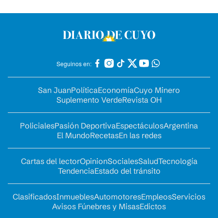
Seguinos en:
San Juan
Política
Economía
Cuyo Minero
Suplemento Verde
Revista OH
Policiales
Pasión Deportiva
Espectáculos
Argentina
El Mundo
Recetas
En las redes
Cartas del lector
Opinion
Sociales
Salud
Tecnología
Tendencia
Estado del tránsito
Clasificados
Inmuebles
Automotores
Empleos
Servicios
Avisos Fúnebres y Misas
Edictos