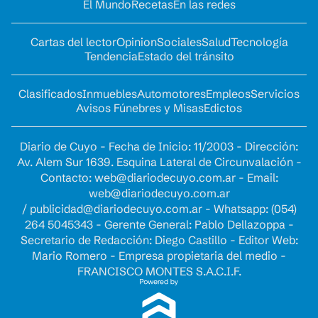
El Mundo
Recetas
En las redes
Cartas del lector
Opinion
Sociales
Salud
Tecnología
Tendencia
Estado del tránsito
Clasificados
Inmuebles
Automotores
Empleos
Servicios
Avisos Fúnebres y Misas
Edictos
Diario de Cuyo - Fecha de Inicio: 11/2003 - Dirección:
Av. Alem Sur 1639. Esquina Lateral de Circunvalación -
Contacto:
web@diariodecuyo.com.ar
- Email:
web@diariodecuyo.com.ar
/
publicidad@diariodecuyo.com.ar
-
Whatsapp: (054)
264 5045343 - Gerente General: Pablo Dellazoppa -
Secretario de Redacción: Diego Castillo - Editor Web:
Mario Romero - Empresa propietaria del medio -
FRANCISCO MONTES S.A.C.I.F.