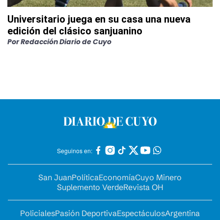
Universitario juega en su casa una nueva
edición del clásico sanjuanino
Por
Redacción Diario de Cuyo
Seguinos en:
San Juan
Política
Economía
Cuyo Minero
Suplemento Verde
Revista OH
Policiales
Pasión Deportiva
Espectáculos
Argentina