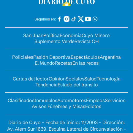
Seguinos en:
San Juan
Política
Economía
Cuyo Minero
Suplemento Verde
Revista OH
Policiales
Pasión Deportiva
Espectáculos
Argentina
El Mundo
Recetas
En las redes
Cartas del lector
Opinion
Sociales
Salud
Tecnología
Tendencia
Estado del tránsito
Clasificados
Inmuebles
Automotores
Empleos
Servicios
Avisos Fúnebres y Misas
Edictos
Diario de Cuyo - Fecha de Inicio: 11/2003 - Dirección:
Av. Alem Sur 1639. Esquina Lateral de Circunvalación -