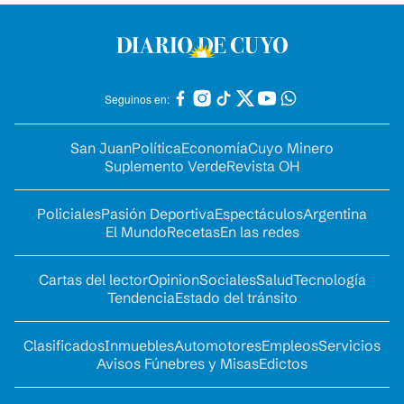
Seguinos en:
San Juan
Política
Economía
Cuyo Minero
Suplemento Verde
Revista OH
Policiales
Pasión Deportiva
Espectáculos
Argentina
El Mundo
Recetas
En las redes
Cartas del lector
Opinion
Sociales
Salud
Tecnología
Tendencia
Estado del tránsito
Clasificados
Inmuebles
Automotores
Empleos
Servicios
Avisos Fúnebres y Misas
Edictos