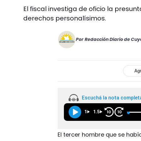
El fiscal investiga de oficio la presu
derechos personalísimos.
Por
Redacción Diario de Cuy
Agr
Escuchá la nota complet
1
1.5
10
10
El tercer hombre que se habí