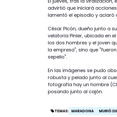
El jueves, tras la viralización
advirtió que iniciará accione
lamentó el episodio y aclaró q
César Picón, dueño junto a s
velatoria Pinier, ubicada en e
los dos hombres y el joven q
la empresa", sino que "fuero
sepelio".
En las imágenes se pudo obs
robusta y pelado junto al cuer
fotografía hay un hombre (Cl
posando junto al cajón.
MARADONA
MURIÓ D
TEMAS: