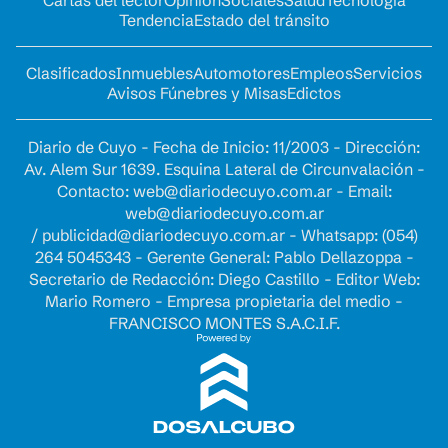
Cartas del lector
Opinion
Sociales
Salud
Tecnología
Tendencia
Estado del tránsito
Clasificados
Inmuebles
Automotores
Empleos
Servicios
Avisos Fúnebres y Misas
Edictos
Diario de Cuyo - Fecha de Inicio: 11/2003 - Dirección:
Av. Alem Sur 1639. Esquina Lateral de Circunvalación -
Contacto:
web@diariodecuyo.com.ar
- Email:
web@diariodecuyo.com.ar
/
publicidad@diariodecuyo.com.ar
-
Whatsapp: (054)
264 5045343 - Gerente General: Pablo Dellazoppa -
Secretario de Redacción: Diego Castillo - Editor Web:
Mario Romero - Empresa propietaria del medio -
FRANCISCO MONTES S.A.C.I.F.