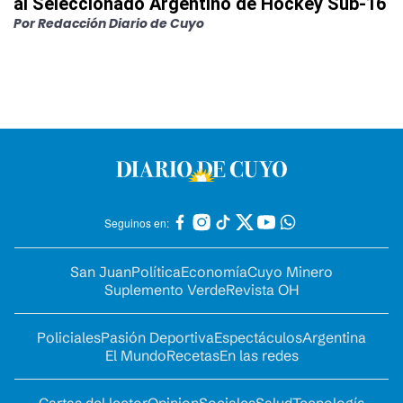
al Seleccionado Argentino de Hockey Sub-16
Por
Redacción Diario de Cuyo
Seguinos en:
San Juan
Política
Economía
Cuyo Minero
Suplemento Verde
Revista OH
Policiales
Pasión Deportiva
Espectáculos
Argentina
El Mundo
Recetas
En las redes