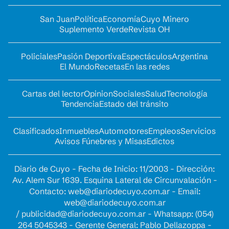
San Juan
Política
Economía
Cuyo Minero
Suplemento Verde
Revista OH
Policiales
Pasión Deportiva
Espectáculos
Argentina
El Mundo
Recetas
En las redes
Cartas del lector
Opinion
Sociales
Salud
Tecnología
Tendencia
Estado del tránsito
Clasificados
Inmuebles
Automotores
Empleos
Servicios
Avisos Fúnebres y Misas
Edictos
Diario de Cuyo - Fecha de Inicio: 11/2003 - Dirección:
Av. Alem Sur 1639. Esquina Lateral de Circunvalación -
Contacto:
web@diariodecuyo.com.ar
- Email:
web@diariodecuyo.com.ar
/
publicidad@diariodecuyo.com.ar
-
Whatsapp: (054)
264 5045343 - Gerente General: Pablo Dellazoppa -