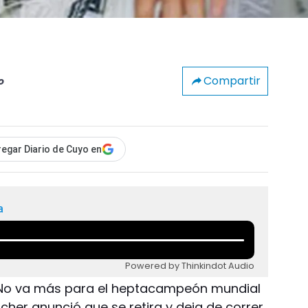
Compartir
o
egar Diario de Cuyo en
a
Powered by Thinkindot Audio
- No va más para el heptacampeón mundial
her anunció que se retira y deja de correr.