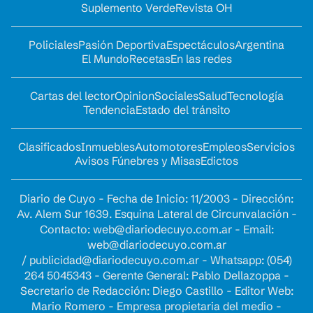
Suplemento Verde
Revista OH
Policiales
Pasión Deportiva
Espectáculos
Argentina
El Mundo
Recetas
En las redes
Cartas del lector
Opinion
Sociales
Salud
Tecnología
Tendencia
Estado del tránsito
Clasificados
Inmuebles
Automotores
Empleos
Servicios
Avisos Fúnebres y Misas
Edictos
Diario de Cuyo - Fecha de Inicio: 11/2003 - Dirección:
Av. Alem Sur 1639. Esquina Lateral de Circunvalación -
Contacto:
web@diariodecuyo.com.ar
- Email:
web@diariodecuyo.com.ar
/
publicidad@diariodecuyo.com.ar
-
Whatsapp: (054)
264 5045343 - Gerente General: Pablo Dellazoppa -
Secretario de Redacción: Diego Castillo - Editor Web:
Mario Romero - Empresa propietaria del medio -