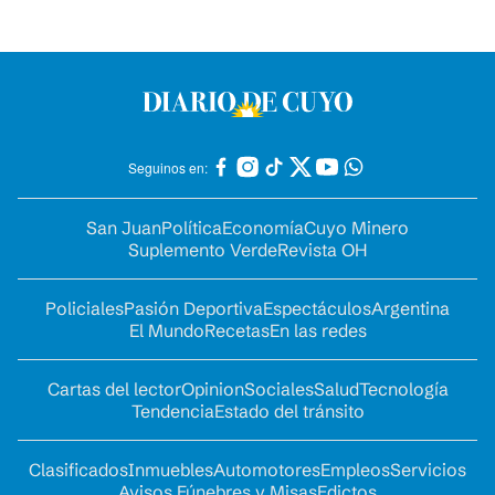
Seguinos en:
San Juan
Política
Economía
Cuyo Minero
Suplemento Verde
Revista OH
Policiales
Pasión Deportiva
Espectáculos
Argentina
El Mundo
Recetas
En las redes
Cartas del lector
Opinion
Sociales
Salud
Tecnología
Tendencia
Estado del tránsito
Clasificados
Inmuebles
Automotores
Empleos
Servicios
Avisos Fúnebres y Misas
Edictos