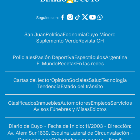
Seguinos en:
San Juan
Política
Economía
Cuyo Minero
Suplemento Verde
Revista OH
Policiales
Pasión Deportiva
Espectáculos
Argentina
El Mundo
Recetas
En las redes
Cartas del lector
Opinion
Sociales
Salud
Tecnología
Tendencia
Estado del tránsito
Clasificados
Inmuebles
Automotores
Empleos
Servicios
Avisos Fúnebres y Misas
Edictos
Diario de Cuyo - Fecha de Inicio: 11/2003 - Dirección:
Av. Alem Sur 1639. Esquina Lateral de Circunvalación -
Contacto:
web@diariodecuyo.com.ar
- Email: