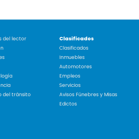
 del lector
Clasificados
on
Clasificados
es
Inmuebles
Automotores
logía
Empleos
ncia
Servicios
 del tránsito
Avisos Fúnebres y Misas
Edictos