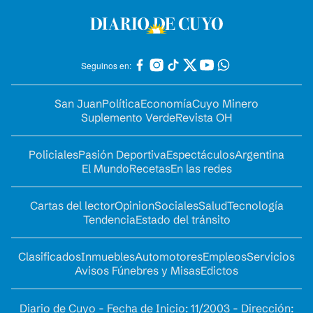
Seguinos en:
San Juan
Política
Economía
Cuyo Minero
Suplemento Verde
Revista OH
Policiales
Pasión Deportiva
Espectáculos
Argentina
El Mundo
Recetas
En las redes
Cartas del lector
Opinion
Sociales
Salud
Tecnología
Tendencia
Estado del tránsito
Clasificados
Inmuebles
Automotores
Empleos
Servicios
Avisos Fúnebres y Misas
Edictos
Diario de Cuyo - Fecha de Inicio: 11/2003 - Dirección: