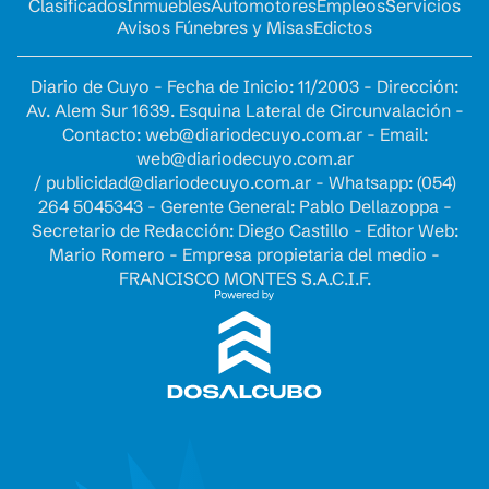
Clasificados
Inmuebles
Automotores
Empleos
Servicios
Avisos Fúnebres y Misas
Edictos
Diario de Cuyo - Fecha de Inicio: 11/2003 - Dirección:
Av. Alem Sur 1639. Esquina Lateral de Circunvalación -
Contacto:
web@diariodecuyo.com.ar
- Email:
web@diariodecuyo.com.ar
/
publicidad@diariodecuyo.com.ar
-
Whatsapp: (054)
264 5045343 - Gerente General: Pablo Dellazoppa -
Secretario de Redacción: Diego Castillo - Editor Web:
Mario Romero - Empresa propietaria del medio -
FRANCISCO MONTES S.A.C.I.F.