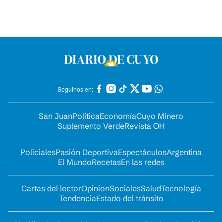
Seguinos en:
San Juan
Política
Economía
Cuyo Minero
Suplemento Verde
Revista OH
Policiales
Pasión Deportiva
Espectáculos
Argentina
El Mundo
Recetas
En las redes
Cartas del lector
Opinion
Sociales
Salud
Tecnología
Tendencia
Estado del tránsito