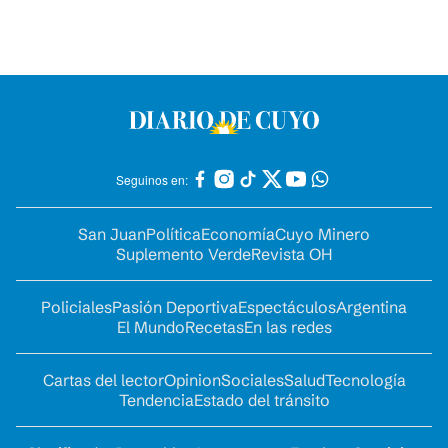
Seguinos en:
San Juan
Política
Economía
Cuyo Minero
Suplemento Verde
Revista OH
Policiales
Pasión Deportiva
Espectáculos
Argentina
El Mundo
Recetas
En las redes
Cartas del lector
Opinion
Sociales
Salud
Tecnología
Tendencia
Estado del tránsito