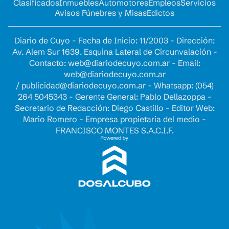
Clasificados
Inmuebles
Automotores
Empleos
Servicios
Avisos Fúnebres y Misas
Edictos
Diario de Cuyo - Fecha de Inicio: 11/2003 - Dirección:
Av. Alem Sur 1639. Esquina Lateral de Circunvalación -
Contacto:
web@diariodecuyo.com.ar
- Email:
web@diariodecuyo.com.ar
/
publicidad@diariodecuyo.com.ar
-
Whatsapp: (054)
264 5045343 - Gerente General: Pablo Dellazoppa -
Secretario de Redacción: Diego Castillo - Editor Web:
Mario Romero - Empresa propietaria del medio -
FRANCISCO MONTES S.A.C.I.F.