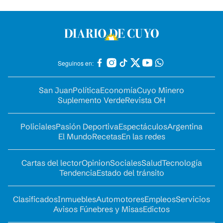
Seguinos en:
San Juan
Política
Economía
Cuyo Minero
Suplemento Verde
Revista OH
Policiales
Pasión Deportiva
Espectáculos
Argentina
El Mundo
Recetas
En las redes
Cartas del lector
Opinion
Sociales
Salud
Tecnología
Tendencia
Estado del tránsito
Clasificados
Inmuebles
Automotores
Empleos
Servicios
Avisos Fúnebres y Misas
Edictos