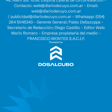
Av. Alem Sur 1639. Esquina Lateral de Circunvalación -
Contacto:
web@diariodecuyo.com.ar
- Email:
web@diariodecuyo.com.ar
/
publicidad@diariodecuyo.com.ar
-
Whatsapp: (054)
264 5045343 - Gerente General: Pablo Dellazoppa -
Secretario de Redacción: Diego Castillo - Editor Web:
Mario Romero - Empresa propietaria del medio -
FRANCISCO MONTES S.A.C.I.F.