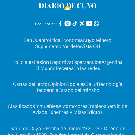
Seguinos en:
San Juan
Política
Economía
Cuyo Minero
Suplemento Verde
Revista OH
Policiales
Pasión Deportiva
Espectáculos
Argentina
El Mundo
Recetas
En las redes
Cartas del lector
Opinion
Sociales
Salud
Tecnología
Tendencia
Estado del tránsito
Clasificados
Inmuebles
Automotores
Empleos
Servicios
Avisos Fúnebres y Misas
Edictos
Diario de Cuyo - Fecha de Inicio: 11/2003 - Dirección: