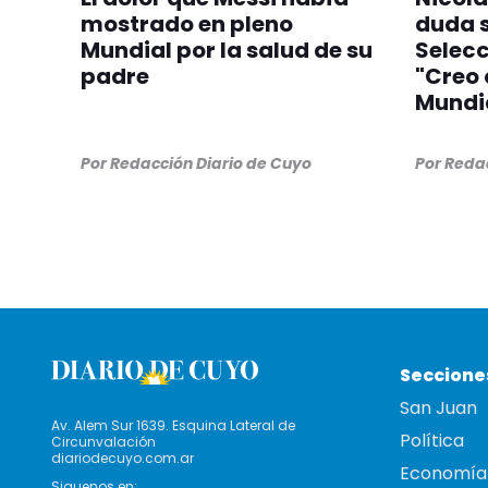
mostrado en pleno
duda s
Mundial por la salud de su
Selecc
padre
"Creo 
Mundi
Por
Redacción Diario de Cuyo
Por
Redac
Seccione
San Juan
Av. Alem Sur 1639. Esquina Lateral de
Política
Circunvalación
diariodecuyo.com.ar
Economía
Siguenos en: