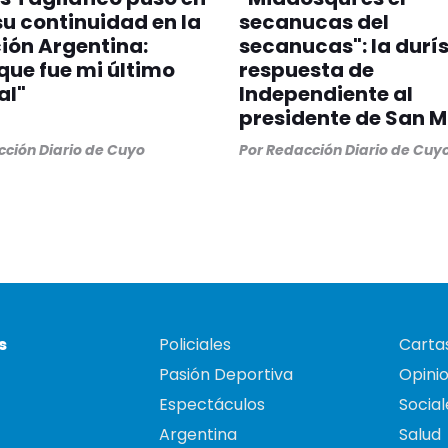
u continuidad en la
secanucas del
ión Argentina:
secanucas": la durí
que fue mi último
respuesta de
al"
Independiente al
presidente de San M
ción Diario de Cuyo
Por
Redacción Diario de Cuy
s
Policiales
Cartas
Pasión Deportiva
Opini
Espectáculos
Social
Argentina
Salud