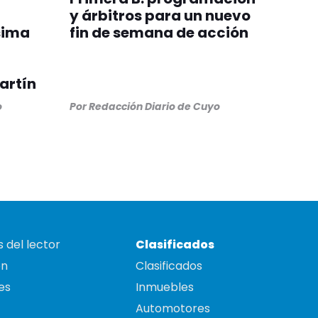
y árbitros para un nuevo
sima
fin de semana de acción
artín
o
Por
Redacción Diario de Cuyo
 del lector
Clasificados
on
Clasificados
es
Inmuebles
Automotores