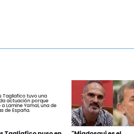
s Tagliafico puso en
"Miadosqui es el