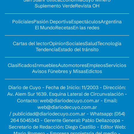
Suplemento Verde
Revista OH
Policiales
Pasión Deportiva
Espectáculos
Argentina
El Mundo
Recetas
En las redes
Cartas del lector
Opinion
Sociales
Salud
Tecnología
Tendencia
Estado del tránsito
Clasificados
Inmuebles
Automotores
Empleos
Servicios
Avisos Fúnebres y Misas
Edictos
Diario de Cuyo - Fecha de Inicio: 11/2003 - Dirección:
Av. Alem Sur 1639. Esquina Lateral de Circunvalación -
Contacto:
web@diariodecuyo.com.ar
- Email:
web@diariodecuyo.com.ar
/
publicidad@diariodecuyo.com.ar
-
Whatsapp: (054)
264 5045343 - Gerente General: Pablo Dellazoppa -
Secretario de Redacción: Diego Castillo - Editor Web:
Mario Romero - Empresa propietaria del medio -