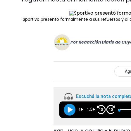
Sportivo presentó formalmente a sus refuerzos y al
Por
Redacción Diario de Cuy
Agr
Escuchá la nota complet
1
1.5
10
10
San Juan, 9 de julio.- El nue