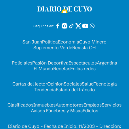
Seguinos en:
San Juan
Política
Economía
Cuyo Minero
Suplemento Verde
Revista OH
Policiales
Pasión Deportiva
Espectáculos
Argentina
El Mundo
Recetas
En las redes
Cartas del lector
Opinion
Sociales
Salud
Tecnología
Tendencia
Estado del tránsito
Clasificados
Inmuebles
Automotores
Empleos
Servicios
Avisos Fúnebres y Misas
Edictos
Diario de Cuyo - Fecha de Inicio: 11/2003 - Dirección: