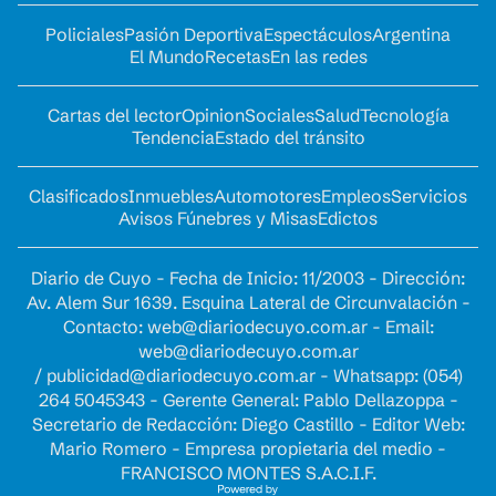
Policiales
Pasión Deportiva
Espectáculos
Argentina
El Mundo
Recetas
En las redes
Cartas del lector
Opinion
Sociales
Salud
Tecnología
Tendencia
Estado del tránsito
Clasificados
Inmuebles
Automotores
Empleos
Servicios
Avisos Fúnebres y Misas
Edictos
Diario de Cuyo - Fecha de Inicio: 11/2003 - Dirección:
Av. Alem Sur 1639. Esquina Lateral de Circunvalación -
Contacto:
web@diariodecuyo.com.ar
- Email:
web@diariodecuyo.com.ar
/
publicidad@diariodecuyo.com.ar
-
Whatsapp: (054)
264 5045343 - Gerente General: Pablo Dellazoppa -
Secretario de Redacción: Diego Castillo - Editor Web:
Mario Romero - Empresa propietaria del medio -
FRANCISCO MONTES S.A.C.I.F.