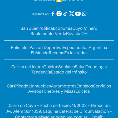
Seguinos en:
San Juan
Política
Economía
Cuyo Minero
Suplemento Verde
Revista OH
Policiales
Pasión Deportiva
Espectáculos
Argentina
El Mundo
Recetas
En las redes
Cartas del lector
Opinion
Sociales
Salud
Tecnología
Tendencia
Estado del tránsito
Clasificados
Inmuebles
Automotores
Empleos
Servicios
Avisos Fúnebres y Misas
Edictos
Diario de Cuyo - Fecha de Inicio: 11/2003 - Dirección:
Av. Alem Sur 1639. Esquina Lateral de Circunvalación -
Contacto:
web@diariodecuyo.com.ar
- Email: