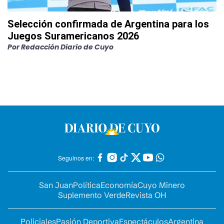
Selección confirmada de Argentina para los
Juegos Suramericanos 2026
Por
Redacción Diario de Cuyo
Seguinos en:
San Juan
Política
Economía
Cuyo Minero
Suplemento Verde
Revista OH
Policiales
Pasión Deportiva
Espectáculos
Argentina