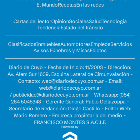
El Mundo
Recetas
En las redes
Cartas del lector
Opinion
Sociales
Salud
Tecnología
Tendencia
Estado del tránsito
Clasificados
Inmuebles
Automotores
Empleos
Servicios
Avisos Fúnebres y Misas
Edictos
Diario de Cuyo - Fecha de Inicio: 11/2003 - Dirección:
Av. Alem Sur 1639. Esquina Lateral de Circunvalación -
Contacto:
web@diariodecuyo.com.ar
- Email:
web@diariodecuyo.com.ar
/
publicidad@diariodecuyo.com.ar
-
Whatsapp: (054)
264 5045343 - Gerente General: Pablo Dellazoppa -
Secretario de Redacción: Diego Castillo - Editor Web:
Mario Romero - Empresa propietaria del medio -
FRANCISCO MONTES S.A.C.I.F.