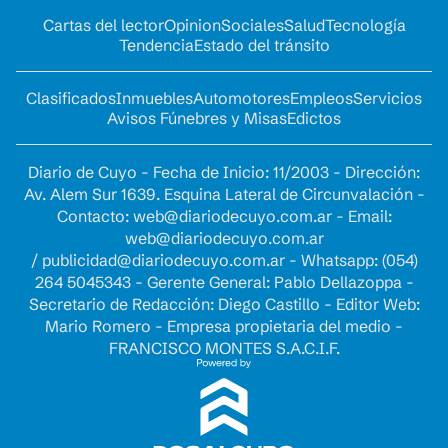
Cartas del lector
Opinion
Sociales
Salud
Tecnología
Tendencia
Estado del tránsito
Clasificados
Inmuebles
Automotores
Empleos
Servicios
Avisos Fúnebres y Misas
Edictos
Diario de Cuyo - Fecha de Inicio: 11/2003 - Dirección:
Av. Alem Sur 1639. Esquina Lateral de Circunvalación -
Contacto:
web@diariodecuyo.com.ar
- Email:
web@diariodecuyo.com.ar
/
publicidad@diariodecuyo.com.ar
-
Whatsapp: (054)
264 5045343 - Gerente General: Pablo Dellazoppa -
Secretario de Redacción: Diego Castillo - Editor Web:
Mario Romero - Empresa propietaria del medio -
FRANCISCO MONTES S.A.C.I.F.