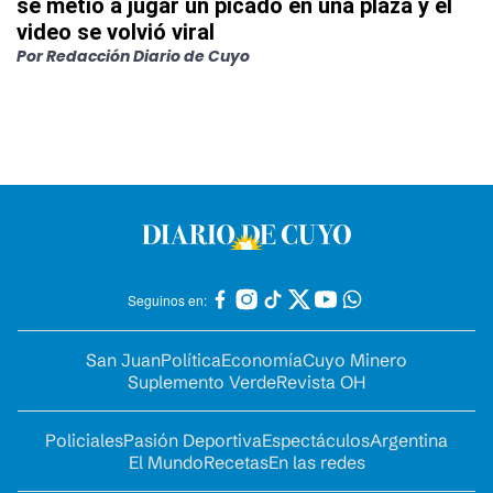
se metió a jugar un picado en una plaza y el
video se volvió viral
Por
Redacción Diario de Cuyo
Seguinos en:
San Juan
Política
Economía
Cuyo Minero
Suplemento Verde
Revista OH
Policiales
Pasión Deportiva
Espectáculos
Argentina
El Mundo
Recetas
En las redes