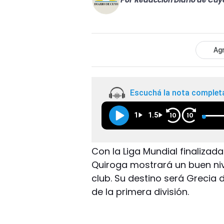
Por
Redacción Diario de Cuy
Agr
Escuchá la nota complet
1
1.5
10
10
Con la Liga Mundial finalizad
Quiroga mostrará un buen nive
club. Su destino será Grecia 
de la primera división.