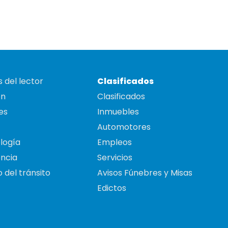
 del lector
Clasificados
on
Clasificados
es
Inmuebles
Automotores
logía
Empleos
ncia
Servicios
 del tránsito
Avisos Fúnebres y Misas
Edictos