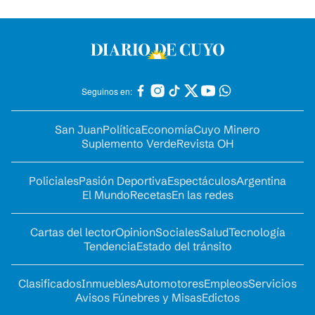
Seguinos en:
San Juan
Política
Economía
Cuyo Minero
Suplemento Verde
Revista OH
Policiales
Pasión Deportiva
Espectáculos
Argentina
El Mundo
Recetas
En las redes
Cartas del lector
Opinion
Sociales
Salud
Tecnología
Tendencia
Estado del tránsito
Clasificados
Inmuebles
Automotores
Empleos
Servicios
Avisos Fúnebres y Misas
Edictos