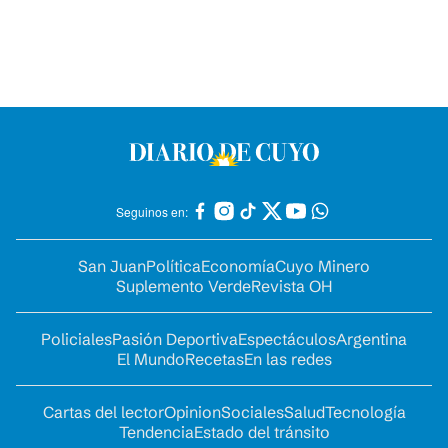
Seguinos en:
San Juan
Política
Economía
Cuyo Minero
Suplemento Verde
Revista OH
Policiales
Pasión Deportiva
Espectáculos
Argentina
El Mundo
Recetas
En las redes
Cartas del lector
Opinion
Sociales
Salud
Tecnología
Tendencia
Estado del tránsito