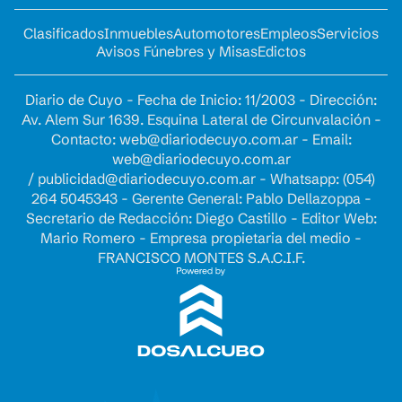
Clasificados
Inmuebles
Automotores
Empleos
Servicios
Avisos Fúnebres y Misas
Edictos
Diario de Cuyo - Fecha de Inicio: 11/2003 - Dirección:
Av. Alem Sur 1639. Esquina Lateral de Circunvalación -
Contacto:
web@diariodecuyo.com.ar
- Email:
web@diariodecuyo.com.ar
/
publicidad@diariodecuyo.com.ar
-
Whatsapp: (054)
264 5045343 - Gerente General: Pablo Dellazoppa -
Secretario de Redacción: Diego Castillo - Editor Web:
Mario Romero - Empresa propietaria del medio -
FRANCISCO MONTES S.A.C.I.F.