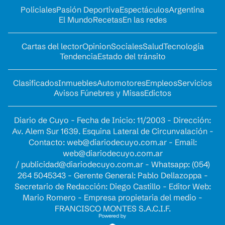
Policiales
Pasión Deportiva
Espectáculos
Argentina
El Mundo
Recetas
En las redes
Cartas del lector
Opinion
Sociales
Salud
Tecnología
Tendencia
Estado del tránsito
Clasificados
Inmuebles
Automotores
Empleos
Servicios
Avisos Fúnebres y Misas
Edictos
Diario de Cuyo - Fecha de Inicio: 11/2003 - Dirección:
Av. Alem Sur 1639. Esquina Lateral de Circunvalación -
Contacto:
web@diariodecuyo.com.ar
- Email:
web@diariodecuyo.com.ar
/
publicidad@diariodecuyo.com.ar
-
Whatsapp: (054)
264 5045343 - Gerente General: Pablo Dellazoppa -
Secretario de Redacción: Diego Castillo - Editor Web:
Mario Romero - Empresa propietaria del medio -
FRANCISCO MONTES S.A.C.I.F.