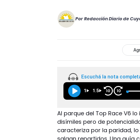
Por
Redacción Diario de Cuy
Agr
Escuchá la nota complet
1
1.5
10
10
Al parque del Top Race V6 lo
disímiles pero de potencialid
caracteriza por la paridad, lo
salgan repartidos. Una guía c