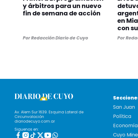
y árbitros para un nuevo
detuvo
fin de semana de acción
argent
en Mia
con su
Por
Redacción Diario de Cuyo
Por
Redac
Seccione
San Juan
Av. Alem Sur 1639. Esquina Lateral de
Política
Circunvalación
diariodecuyo.com.ar
Economía
Siguenos en:
Cuyo Mine