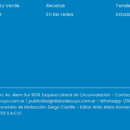
to Verde
Recetas
Tende
H
En las redes
Estado
ión: Av. Alem Sur 1639. Esquina Lateral de Circunvalación - Contac
cuyo.com.ar
/
publicidad@diariodecuyo.com.ar
-
Whatsapp: (0
cretario de Redacción: Diego Castillo - Editor Web: Mario Romer
 S.A.C.I.F.