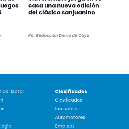
Juegos
casa una nueva edición
6
del clásico sanjuanino
o
Por
Redacción Diario de Cuyo
 del lector
Clasificados
on
Clasificados
es
Inmuebles
Automotores
logía
Empleos