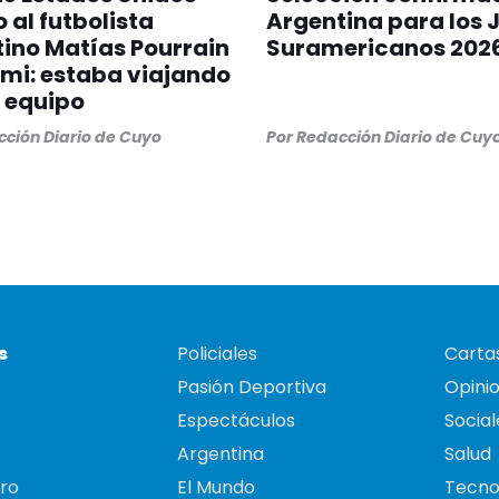
 al futbolista
Argentina para los 
ino Matías Pourrain
Suramericanos 202
mi: estaba viajando
 equipo
ción Diario de Cuyo
Por
Redacción Diario de Cuy
s
Policiales
Cartas
Pasión Deportiva
Opini
Espectáculos
Social
Argentina
Salud
ro
El Mundo
Tecno