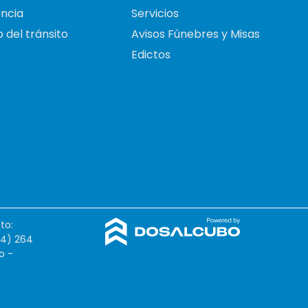
ncia
Servicios
 del tránsito
Avisos Fúnebres y Misas
Edictos
to:
54) 264
o -