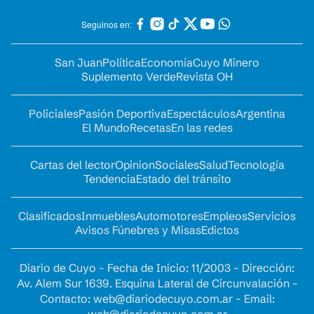
Seguinos en:
San Juan
Política
Economía
Cuyo Minero
Suplemento Verde
Revista OH
Policiales
Pasión Deportiva
Espectáculos
Argentina
El Mundo
Recetas
En las redes
Cartas del lector
Opinion
Sociales
Salud
Tecnología
Tendencia
Estado del tránsito
Clasificados
Inmuebles
Automotores
Empleos
Servicios
Avisos Fúnebres y Misas
Edictos
Diario de Cuyo - Fecha de Inicio: 11/2003 - Dirección:
Av. Alem Sur 1639. Esquina Lateral de Circunvalación -
Contacto:
web@diariodecuyo.com.ar
- Email: