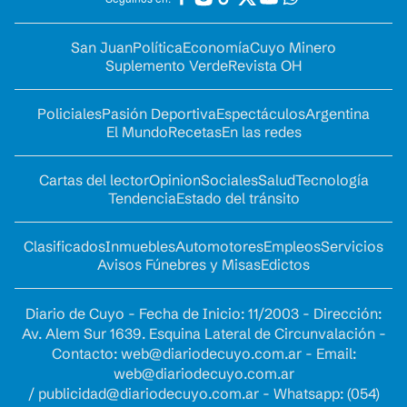
San Juan
Política
Economía
Cuyo Minero
Suplemento Verde
Revista OH
Policiales
Pasión Deportiva
Espectáculos
Argentina
El Mundo
Recetas
En las redes
Cartas del lector
Opinion
Sociales
Salud
Tecnología
Tendencia
Estado del tránsito
Clasificados
Inmuebles
Automotores
Empleos
Servicios
Avisos Fúnebres y Misas
Edictos
Diario de Cuyo - Fecha de Inicio: 11/2003 - Dirección:
Av. Alem Sur 1639. Esquina Lateral de Circunvalación -
Contacto:
web@diariodecuyo.com.ar
- Email:
web@diariodecuyo.com.ar
/
publicidad@diariodecuyo.com.ar
-
Whatsapp: (054)