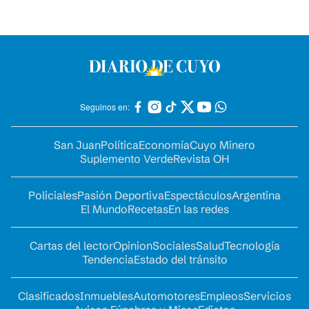
Seguinos en:
San Juan
Política
Economía
Cuyo Minero
Suplemento Verde
Revista OH
Policiales
Pasión Deportiva
Espectáculos
Argentina
El Mundo
Recetas
En las redes
Cartas del lector
Opinion
Sociales
Salud
Tecnología
Tendencia
Estado del tránsito
Clasificados
Inmuebles
Automotores
Empleos
Servicios