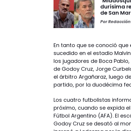
"Miadosqui
durísima r
de San Mar
Por
Redacción 
En tanto que se conoció que e
sucedido en el estadio Malvina
los jugadores de Boca Pablo,
de Godoy Cruz, Jorge Curbel
el árbitro Argañaraz, luego d
partido, por la duodécima fech
Los cuatro futbolistas infor
próximo, cuando se expida el 
Fútbol Argentino (AFA). El es
Godoy Cruz se desató al mom