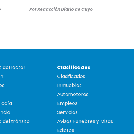
o
Por
Redacción Diario de Cuyo
 del lector
Clasificados
on
Clasificados
es
Inmuebles
Automotores
logía
Empleos
ncia
Servicios
 del tránsito
Avisos Fúnebres y Misas
Edictos