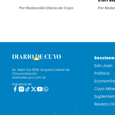
Por
Redacción Diario de Cuyo
Por
Redac
Seccione
San Juan
Av. Alem Sur 1639. Esquina Lateral de
Política
Circunvalación
diariodecuyo.com.ar
Economía
Siguenos en:
Cuyo Mine
Suplemen
Revista O